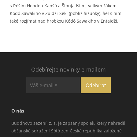
s Róšim Hondou Kanšó a Šibuja Išiim, velkým žákem
Kódó Sawakiho v Zuidži-Seki (poblíž Šizuoky). Šel s nimi
také rozjímat nad hrobkou Kódó Sawakiho v Entaidži.
Odebírejte novinky e-mailem
O nás
Buddhovo sezení, z. s. je zapsaný spolek, který nahradil
občanské sdružení Sótó zen Česká republika založené