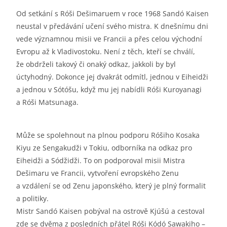
Od setkání s Róši Dešimaruem v roce 1968 Sandó Kaisen
neustal v předávání učení svého mistra. K dnešnímu dni
vede významnou misii ve Francii a přes celou východní
Evropu až k Vladivostoku. Není z těch, kteří se chválí,
že obdrželi takový či onaký odkaz, jakkoli by byl
úctyhodný. Dokonce jej dvakrát odmítl, jednou v Eiheidži
a jednou v Sótóšu, když mu jej nabídli Róši Kuroyanagi
a Róši Matsunaga.
Může se spolehnout na plnou podporu Róšiho Kosaka
Kiyu ze Sengakudži v Tokiu, odborníka na odkaz pro
Eiheidži a Sódžidži. To on podporoval misii Mistra
Dešimaru ve Francii, vytvoření evropského Zenu
a vzdálení se od Zenu japonského, který je plný formalit
a politiky.
Mistr Sandó Kaisen pobýval na ostrově Kjúšú a cestoval
zde se dvěma z posledních přátel Róši Kódó Sawakiho –