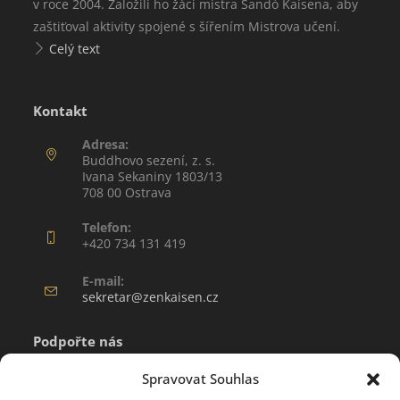
v roce 2004. Založili ho žáci mistra Sandó Kaisena, aby
zaštiťoval aktivity spojené s šířením Mistrova učení.
Celý text
Kontakt
Adresa:
Buddhovo sezení, z. s.
Ivana Sekaniny 1803/13
708 00 Ostrava
Telefon:
+420 734 131 419
E-mail:
sekretar@zenkaisen.cz
Podpořte nás
Uvítáme zejména finanční podporu naší hlavní svatyně
Spravovat Souhlas
Zářícího štítu ve Francii a jakoukoli jinou podporu