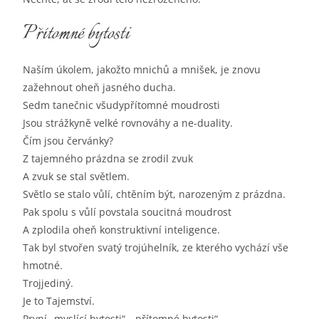
Přítomné bytosti
Naším úkolem, jakožto mnichů a mnišek, je znovu
zažehnout oheň jasného ducha.
Sedm tanečnic všudypřítomné moudrosti
Jsou strážkyně velké rovnováhy a ne-duality.
Čím jsou červánky?
Z tajemného prázdna se zrodil zvuk
A zvuk se stal světlem.
Světlo se stalo vůlí, chtěním být, narozeným z prázdna.
Pak spolu s vůlí povstala soucitná moudrost
A zplodila oheň konstruktivní inteligence.
Tak byl stvořen svatý trojúhelník, ze kterého vychází vše
hmotné.
Trojjediný.
Je to Tajemství.
První „myslící bytosti“, „přítomné bytosti“,