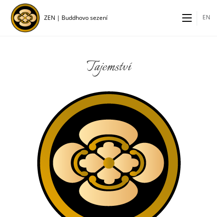
EN
ZEN | Buddhovo sezení
Tajemství