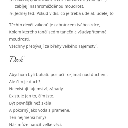
zabíjejí nashromážděnou moudrost.
Jednej teď. Pokud vidíš, co je třeba udělat, udělej to.
Těchto devět zákonů je ochráncem tvého srdce,
Kolem kterého tančí sedm tanečnic všudypřítomné
moudrosti.
Všechny přebývají za břehy velkého Tajemství.
Dech
Abychom byli bohatí, postačí rozjímat nad duchem.
Ale čím je duch?
Neexistují tajemství, záhady.
Existuje jen to, čím jste.
Být pevnější než skála
A pokorný jako voda z pramene.
Ten nejmenší hmyz
Nás může naučit velké věci.