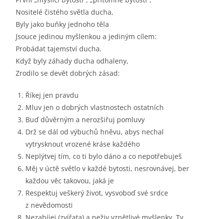
Nositelé čistého světla ducha,
Byly jako buňky jednoho těla
Jsouce jedinou myšlenkou a jediným cílem:
Probádat tajemství ducha.
Když byly záhady ducha odhaleny,
Zrodilo se devět dobrých zásad:
Říkej jen pravdu
Mluv jen o dobrých vlastnostech ostatních
Buď důvěrným a nerozšiřuj pomluvy
Drž se dál od výbuchů hněvu, abys nechal
vytrysknout vrozené kráse každého
Neplýtvej tím, co ti bylo dáno a co nepotřebuješ
Měj v úctě světlo v každé bytosti, nesrovnávej, ber
každou věc takovou, jaká je
Respektuj veškerý život, vysvoboď své srdce
z nevědomosti
Nezabíjej (zvířata) a neživ vznětlivé myšlenky. Ty