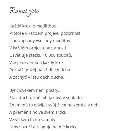
Ranní zpěv
Každý krok je modlitbou,
Protože v každém projevu pozornosti
Jsou zapsány všechny modlitby.
V každém projevu pozornosti
Osvětluje stezku 10 000 soucitů.
Vše je ozvěnou a každý krok
Roznáší pokoj na křídlech ticha
A zachytí v letu dech ducha.
Být člověkem není postoj,
Stav ducha, způsob jak být v souladu.
Znamená to odvíjet svůj život na zemi a v nebi
A přeměnit ho ve svém srdci.
Ve velkém tichu samoty
Hmyz bzučí a reaguje na mé kroky.