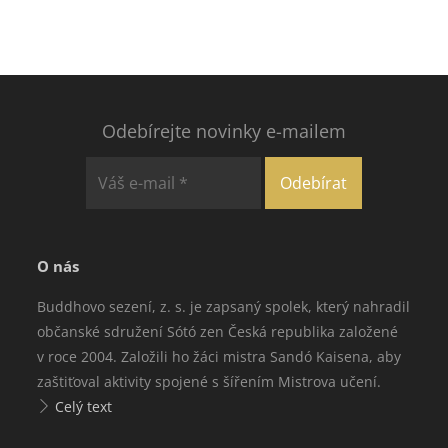
Odebírejte novinky e-mailem
O nás
Buddhovo sezení, z. s. je zapsaný spolek, který nahradil
občanské sdružení Sótó zen Česká republika založené
v roce 2004. Založili ho žáci mistra Sandó Kaisena, aby
zaštiťoval aktivity spojené s šířením Mistrova učení.
Celý text