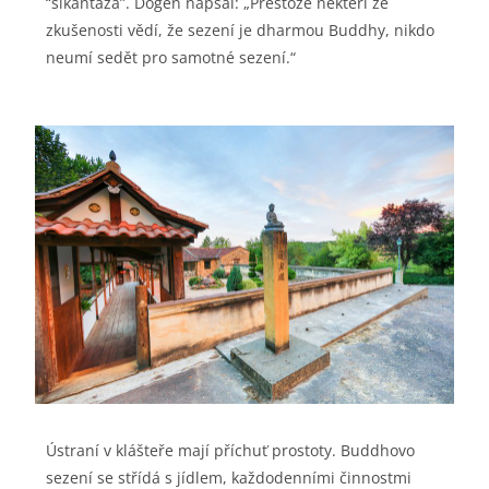
“šikantaza”. Dógen napsal: „Přestože někteří ze
zkušenosti vědí, že sezení je dharmou Buddhy, nikdo
neumí sedět pro samotné sezení.“
Ústraní v klášteře mají příchuť prostoty. Buddhovo
sezení se střídá s jídlem, každodenními činnostmi