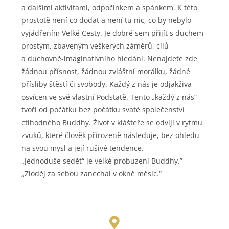
a dalšími aktivitami, odpočinkem a spánkem. K této
prostotě není co dodat a není tu nic, co by nebylo
vyjádřením Velké Cesty. Je dobré sem přijít s duchem
prostým, zbaveným veškerých záměrů, cílů
a duchovně-imaginativního hledání. Nenajdete zde
žádnou přísnost, žádnou zvláštní morálku, žádné
přísliby štěstí či svobody. Každý z nás je odjakživa
osvícen ve své vlastní Podstatě. Tento „každý z nás“
tvoří od počátku bez počátku svaté společenství
ctihodného Buddhy. Život v klášteře se odvíjí v rytmu
zvuků, které člověk přirozeně následuje, bez ohledu
na svou mysl a její rušivé tendence.
„Jednoduše sedět“ je velké probuzení Buddhy.”
„Zloděj za sebou zanechal v okně měsíc.“