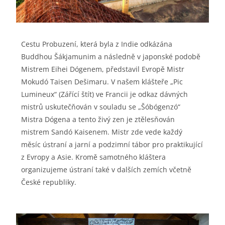
Cestu Probuzení, která byla z Indie odkázána
Buddhou Šákjamunim a následně v japonské podobě
Mistrem Eihei Dógenem, představil Evropě Mistr
Mokudó Taisen Dešimaru. V našem klášteře „Pic
Lumineux“ (Zářící štít) ve Francii je odkaz dávných
mistrů uskutečňován v souladu se „Šóbógenzó“
Mistra Dógena a tento živý zen je ztělesňován
mistrem Sandó Kaisenem. Mistr zde vede každý
měsíc ústraní a jarní a podzimní tábor pro praktikující
z Evropy a Asie. Kromě samotného kláštera
organizujeme ústraní také v dalších zemích včetně
České republiky.