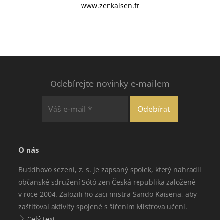
www.zenkaisen.fr
Odebírejte novinky e-mailem
O nás
Buddhovo sezení, z. s. je zapsaný spolek, který nahradil
občanské sdružení Sótó zen Česká republika založené
v roce 2004. Založili ho žáci mistra Sandó Kaisena, aby
zaštiťoval aktivity spojené s šířením Mistrova učení.
Celý text