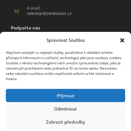
E-mail:
sekretar@zenkaisen.cz
Podpořte nás
Uvítáme zejména finanční podporu naší hlavní svatyně
Spravovat Souhlas
Zářícího štítu ve Francii a jakoukoli jinou podporu
Abychom poskytli co nejlepší služby, používáme k ukládání a/nebo
vztahující se k našim aktivitám, která napomůže v jejich
přístupu k informacím o zařízení, technologie jako jsou soubory cookies.
realizaci.
Souhlas s těmito technologiemi nám umožní zpracovávat údaje, jako je
chování při procházení nebo jedinečná ID na tomto webu. Nesouhlas
nebo odvolání souhlasu může nepříznivě ovlivnit určité vlastnosti a
Podpořte nás
funkce.
Sledujte nás
Příjmout
Odmítnout
Opens
Opens
Zobrazit předvolby
in
in