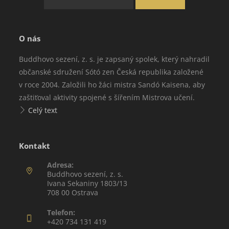
O nás
Buddhovo sezení, z. s. je zapsaný spolek, který nahradil
občanské sdružení Sótó zen Česká republika založené
v roce 2004. Založili ho žáci mistra Sandó Kaisena, aby
zaštiťoval aktivity spojené s šířením Mistrova učení.
Celý text
Kontakt
Adresa:
Buddhovo sezení, z. s.
Ivana Sekaniny 1803/13
708 00 Ostrava
Telefon:
+420 734 131 419