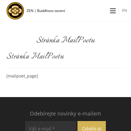
Přejít
k
EN
ZEN | Buddhovo sezení
obsahu
Stránka MailPoetu
Stránka MailPoetu
[mailpoet_page]
Odebírejte novinky e-mailem