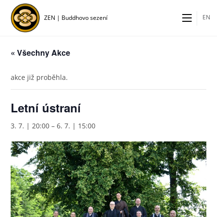
Přejít
k
EN
ZEN | Buddhovo sezení
obsahu
« Všechny Akce
akce již proběhla.
Letní ústraní
3. 7. | 20:00
–
6. 7. | 15:00