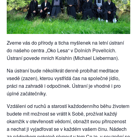
Zveme vás do přírody a ticha myšlenek na letní ústraní
do našeho centra „Oko Lesa“ v Dolních Povelicích.
Ústraní povede mnich Koishin (Michael Lieberman).
Na ústraní bude několikrát denně probíhat meditace
vsedě (zazen), kterou vystřídá čas na společné jídlo,
práci na zahradě i odpočinek. Ústraní je vhodné i pro
úplné začátečníky.
Vzdáleni od ruchů a starostí každodenního běhu životem
budete mít možnost se vrátit k Sobě, prožívat každý
okamžik v otevřenosti vědomí, obnažit svou přirozenost
a nechat ji vyjadřovat se v každém vašem činu. Nádech
za nádechem pokojně plynout v tom Co je, v souznění se