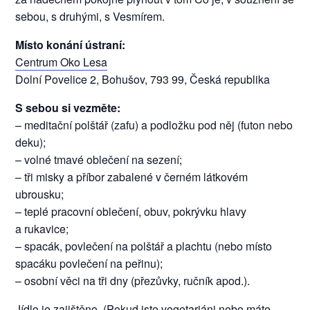
sebou, s druhými, s Vesmírem.
Místo konání ústraní:
Centrum Oko Lesa
Dolní Povelice 2, Bohušov, 793 99, Česká republika
S sebou si vezměte:
– meditační polštář (zafu) a podložku pod něj (futon nebo
deku);
– volné tmavé oblečení na sezení;
– tři misky a příbor zabalené v černém látkovém
ubrousku;
– teplé pracovní oblečení, obuv, pokrývku hlavy
a rukavice;
– spacák, povlečení na polštář a plachtu (nebo místo
spacáku povlečení na peřinu);
– osobní věci na tři dny (přezůvky, ručník apod.).
Jídlo je zajištěno. (Pokud jste vegetariáni nebo máte