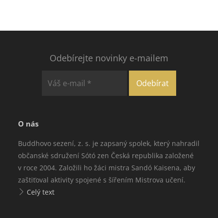
Odebírejte novinky e-mailem
O nás
Buddhovo sezení, z. s. je zapsaný spolek, který nahradil
občanské sdružení Sótó zen Česká republika založené
v roce 2004. Založili ho žáci mistra Sandó Kaisena, aby
zaštiťoval aktivity spojené s šířením Mistrova učení.
Celý text