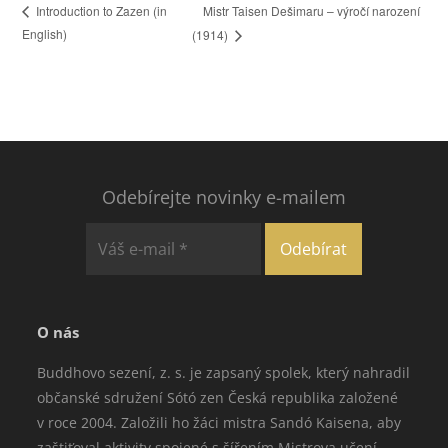
Mistr Taisen Dešimaru – výročí narození
Introduction to Zazen (in
English)
(1914)
Odebírejte novinky e-mailem
O nás
Buddhovo sezení, z. s. je zapsaný spolek, který nahradil
občanské sdružení Sótó zen Česká republika založené
v roce 2004. Založili ho žáci mistra Sandó Kaisena, aby
zaštiťoval aktivity spojené s šířením Mistrova učení.