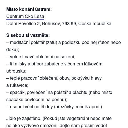
Místo konání ústraní:
Centrum Oko Lesa
Dolní Povelice 2, Bohušov, 793 99, Česká republika
S sebou si vezměte:
– meditační polštář (zafu) a podložku pod něj (futon nebo
deku);
– volné tmavé oblečení na sezení;
– tři misky a příbor zabalené v černém látkovém
ubrousku;
– teplé pracovní oblečení, obuv, pokrývku hlavy
a rukavice;
– spacák, povlečení na polštář a plachtu (nebo místo
spacáku povlečení na peřinu);
– osobní věci na tři dny (přezůvky, ručník apod.).
Jídlo je zajištěno. (Pokud jste vegetariáni nebo máte
nějaké výživové omezení, dejte nám prosím vědět