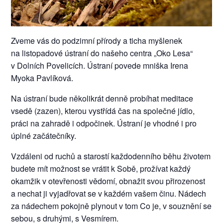
Zveme vás do podzimní přírody a ticha myšlenek
na listopadové ústraní do našeho centra „Oko Lesa“
v Dolních Povelicích. Ústraní povede mniška Irena
Myoka Pavlíková.
Na ústraní bude několikrát denně probíhat meditace
vsedě (zazen), kterou vystřídá čas na společné jídlo,
práci na zahradě i odpočinek. Ústraní je vhodné i pro
úplné začátečníky.
Vzdáleni od ruchů a starostí každodenního běhu životem
budete mít možnost se vrátit k Sobě, prožívat každý
okamžik v otevřenosti vědomí, obnažit svou přirozenost
a nechat ji vyjadřovat se v každém vašem činu. Nádech
za nádechem pokojně plynout v tom Co je, v souznění se
sebou, s druhými, s Vesmírem.