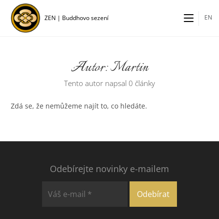
Přejít
k
EN
ZEN | Buddhovo sezení
obsahu
Autor:
Martin
Tento autor napsal 0 články
Zdá se, že nemůžeme najít to, co hledáte.
Odebírejte novinky e-mailem