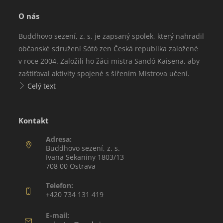
O nás
Buddhovo sezení, z. s. je zapsaný spolek, který nahradil
občanské sdružení Sótó zen Česká republika založené
v roce 2004. Založili ho žáci mistra Sandó Kaisena, aby
zaštiťoval aktivity spojené s šířením Mistrova učení.
Celý text
Kontakt
Adresa:
Buddhovo sezení, z. s.
Ivana Sekaniny 1803/13
708 00 Ostrava
Telefon:
+420 734 131 419
E-mail: