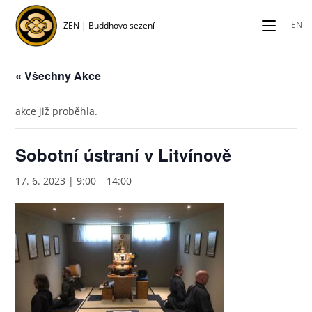
Přejít
k
EN
ZEN | Buddhovo sezení
obsahu
« Všechny Akce
akce již proběhla.
Sobotní ústraní v Litvínově
17. 6. 2023 | 9:00
–
14:00