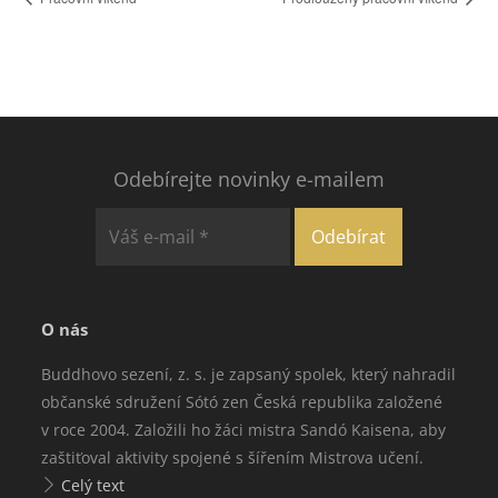
Odebírejte novinky e-mailem
O nás
Buddhovo sezení, z. s. je zapsaný spolek, který nahradil
občanské sdružení Sótó zen Česká republika založené
v roce 2004. Založili ho žáci mistra Sandó Kaisena, aby
zaštiťoval aktivity spojené s šířením Mistrova učení.
Celý text