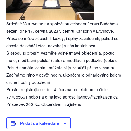
Srdečně Vás zveme na společnou celodenní praxi Buddhova
sezení dne 17. června 2023 v centru Kansórin v Litvínově.
Praxe se může zúčastnit každý, i úplný začátečník, pokud se
chcete dozvědět více, neváhejte nás kontaktovat.
S sebou si prosím vezměte volné tmavé oblečení a, pokud
máte, meditační polštář (zafu) a meditační podložku (deku).
Pokud nemáte vlastní, můžete si je zapůjčit přímo v centru.
Začínáme ráno v devět hodin, ukončení je odhadováno kolem
druhé hodiny odpolední.
Prosím registrujte se do 14. června na telefonním čísle
777055661 nebo na emailové adrese litvinov@zenkaisen.cz.
Příspěvek 200 Kč. Občerstvení zajištěno.
Přidat do kalendáře