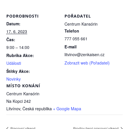
PODROBNOSTI
POŘADATEL
Datum:
Centrum Kansórin
Telefon
17. 6. 2023
777 055 661
Čas:
E-mail
9:00 – 14:00
litvinov@zenkaisen.cz
Rubrika Akce:
Zobrazit web (Pořadatel)
Události
Štítky Akce:
Novinky
MÍSTO KONÁNÍ
Centrum Kansórin
Na Kopci 242
Litvínov
,
Česká republika
+ Google Mapa
Pracovní víkend
Prodloužený pracovní víkend