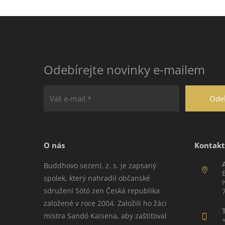
Odebírejte novinky e-mailem
O nás
Kontakt
Buddhovo sezení, z. s. je zapsaný
spolek, který nahradil občanské
sdružení Sótó zen Česká republika
založené v roce 2004. Založili ho žáci
mistra Sandó Kaisena, aby zaštiťoval