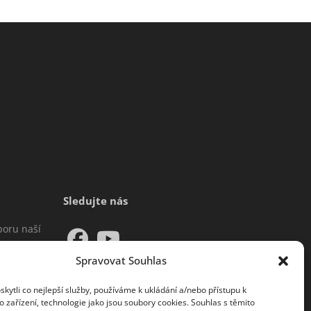
Sledujte nás
poru naší
 Francii
Spravovat Souhlas
ující se
může
ytli co nejlepší služby, používáme k ukládání a/nebo přístupu k
 zařízení, technologie jako jsou soubory cookies. Souhlas s těmito