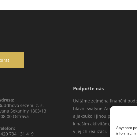
Podpořte nás
Adresa:
Uvítáme zejména finanční pod
Buddhovo sezení, z. s.
hlavní svatyně Zářícího štítu ve
Ivana Sekaniny 1803/13
a jakoukoli jinou podporu vztah
708 00 Ostrava
k našim aktivitám, která napo
Abychom posk
Telefon:
v jejich realizaci.
informacím o
+420 734 131 419