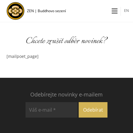
Přejít
k
EN
ZEN | Buddhovo sezení
obsahu
Chcete zrušit odběr novinek?
[mailpoet_page]
Odebírejte novinky e-mailem