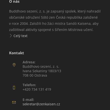
O nás
Buddhovo sezení, z. s. je zapsaný spolek, který nahradil
občanské sdružení Sótó zen Česká republika založené
v roce 2004. Založili ho žáci mistra Sandó Kaisena, aby
zaštiťoval aktivity spojené s šířením Mistrova učení.
Celý text
Kontakt
Adresa:
Buddhovo sezení, z. s.
Ivana Sekaniny 1803/13
708 00 Ostrava
Telefon:
+420 734 131 419
E-mail:
sekretar@zenkaisen.cz