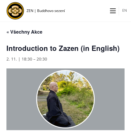
Přejít
k
EN
ZEN | Buddhovo sezení
obsahu
« Všechny Akce
Introduction to Zazen (in English)
2. 11. | 18:30
–
20:30