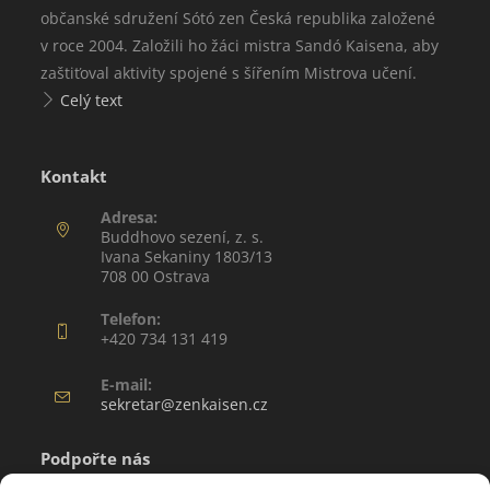
občanské sdružení Sótó zen Česká republika založené
v roce 2004. Založili ho žáci mistra Sandó Kaisena, aby
zaštiťoval aktivity spojené s šířením Mistrova učení.
Celý text
Kontakt
Adresa:
Buddhovo sezení, z. s.
Ivana Sekaniny 1803/13
708 00 Ostrava
Telefon:
+420 734 131 419
E-mail:
sekretar@zenkaisen.cz
Podpořte nás