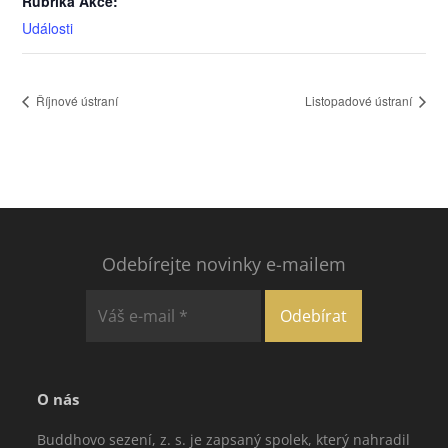
Rubrika Akce:
Události
Říjnové ústraní
Listopadové ústraní
Odebírejte novinky e-mailem
O nás
Buddhovo sezení, z. s. je zapsaný spolek, který nahradil