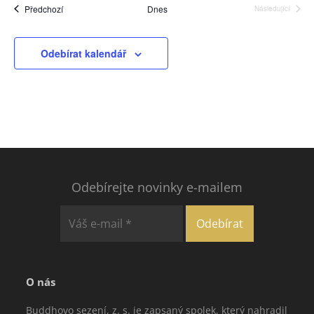
Akce
Předchozí
Dnes
Následující
Akce
Odebírat kalendář
Odebírejte novinky e-mailem
O nás
Buddhovo sezení, z. s. je zapsaný spolek, který nahradil