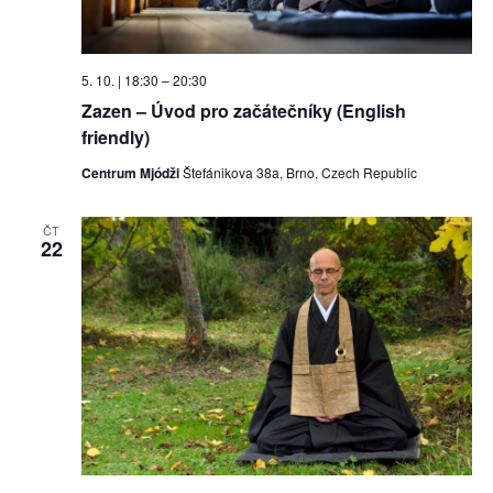
5. 10. | 18:30
–
20:30
Zazen – Úvod pro začátečníky (English
friendly)
Centrum Mjódži
Štefánikova 38a, Brno, Czech Republic
ČT
22