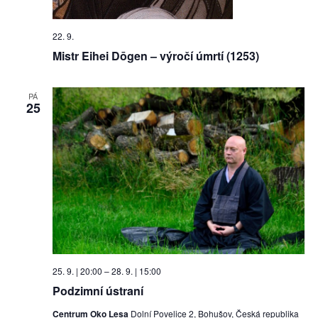
22. 9.
Mistr Eihei Dōgen – výročí úmrtí (1253)
PÁ
25
25. 9. | 20:00
–
28. 9. | 15:00
Podzimní ústraní
Centrum Oko Lesa
Dolní Povelice 2, Bohušov, Česká republika