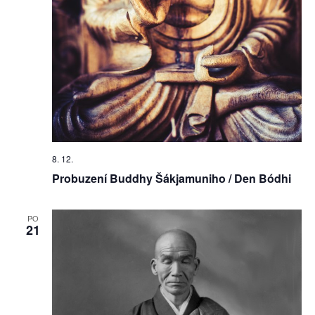
8. 12.
Probuzení Buddhy Šákjamuniho / Den Bódhi
PO
21