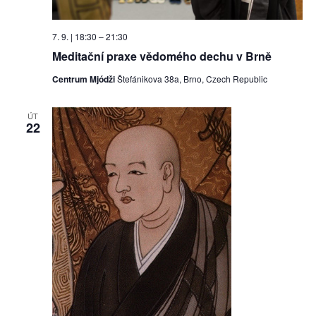
o
o
m
z
.
b
7. 9. | 18:30
–
21:30
o
r
Meditační praxe vědomého dechu v Brně
b
a
Centrum Mjódži
Štefánikova 38a, Brno, Czech Republic
r
z
a
ÚT
e
22
z
n
e
n
í
í
A
k
c
e