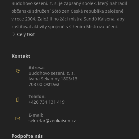
Buddhovo sezení, z. s. je zapsaný spolek, který nahradil
e
občanské sdružení Sótó zen Česká republika založené
v roce 2004. Založili ho žáci mistra Sandó Kaisena, aby
zaštiťoval aktivity spojené s šířením Mistrova učení.
Celý text
Kontakt
Adresa:
Buddhovo sezení, z. s.
Ivana Sekaniny 1803/13
708 00 Ostrava
Telefon:
+420 734 131 419
E-mail:
sekretar@zenkaisen.cz
Podpořte nás